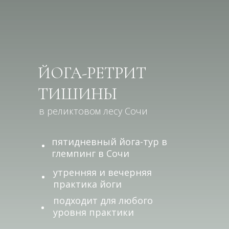
ЙОГА-РЕТРИТ
ТИШИНЫ
в реликтовом лесу Сочи
пятидневный йога-тур в
глемпинг в Сочи
утренняя и вечерняя
практика йоги
подходит для любого
уровня практики